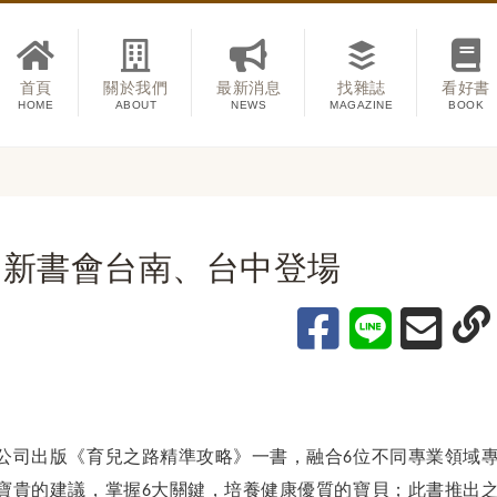
首頁
關於我們
最新消息
找雜誌
看好書
HOME
ABOUT
NEWS
MAGAZINE
BOOK
》新書會台南、台中登場
公司出版《育兒之路精準攻略》一書，融合6位不同專業領域
寶貴的建議，掌握6大關鍵，培養健康優質的寶貝；此書推出