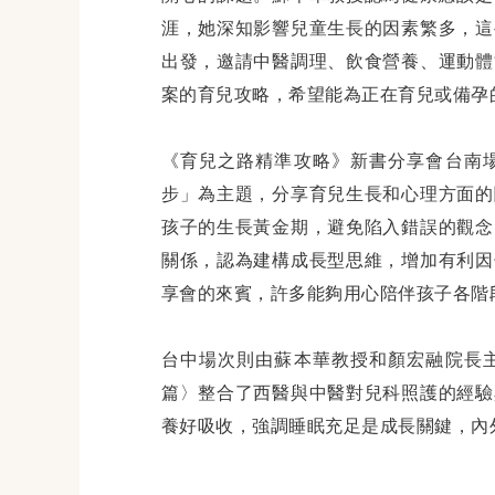
涯，她深知影響兒童生長的因素繁多，這
出發，邀請中醫調理、飲食營養、運動體
案的育兒攻略，希望能為正在育兒或備孕
《育兒之路精準攻略》新書分享會台南
步」為主題，分享育兒生長和心理方面的
孩子的生長黃金期，避免陷入錯誤的觀念
關係，認為建構成長型思維，增加有利因
享會的來賓，許多能夠用心陪伴孩子各階
台中場次則由蘇本華教授和顏宏融院長
篇〉整合了西醫與中醫對兒科照護的經驗
養好吸收，強調睡眠充足是成長關鍵，內