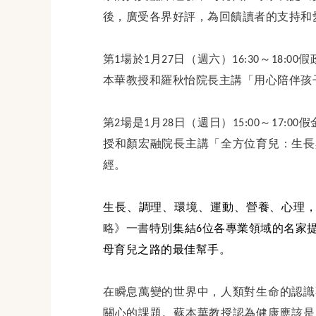
後，廣受各界好評，為回饋讀者的支持和
第1場於1月27日（週六）16:30～18:0
本華教授和羅秋怡院長主講「用心陪伴孩
第2場是1月28日（週日）15:00～17:0
授和顏宏融院長主講「全方位育兒：生長
經。
生長、調理、環境、運動、營養、心理，
略》一書
特別集結
6
位各專業領域的名家
母育兒之路的最佳幫手。
在瞬息萬變的世界中，人類對生命的認識
關心的課題。蘇本華教授認為健康應該是