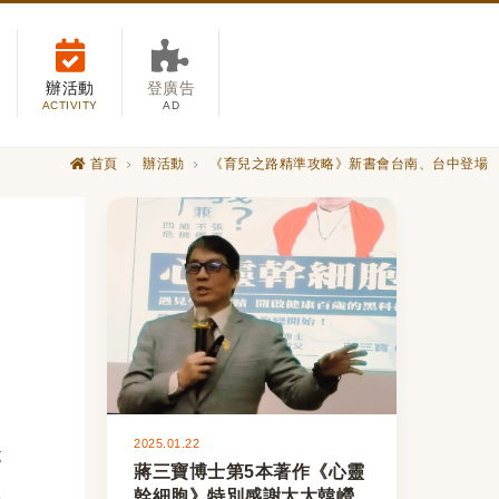
辦活動
登廣告
ACTIVITY
AD
首頁
辦活動
《育兒之路精準攻略》新書會台南、台中登場
2025.01.22
專
蔣三寶博士第5本著作《心靈
之
幹細胞》特別感謝太太韓巆