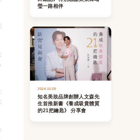
瑩一路相伴
蘇
教
兒
2024.10.05
攻
知名美妝品牌創辦人文森先
父
生首推新書《養成吸貴體質
的21把鑰匙》 分享會
長
生