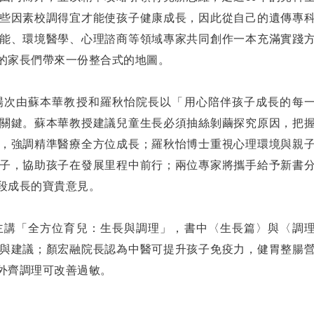
些因素校調得宜才能使孩子健康成長，因此從自己的遺傳專
能、環境醫學、心理諮商等領域專家共同創作一本充滿實踐
的家長們帶來一份整合式的地圖。
場次由蘇本華教授和羅秋怡院長以「用心陪伴孩子成長的每
關鍵。蘇本華教授建議兒童生長必須抽絲剝繭探究原因，把
，強調精準醫療全方位成長；羅秋怡博士重視心理環境與親
子，協助孩子在發展里程中前行；兩位專家將攜手給予新書
段成長的寶貴意見。
主講「全方位育兒：生長與調理」，書中〈生長篇〉與〈調
與建議；顏宏融院長認為中醫可提升孩子免疫力，健胃整腸
外齊調理可改善過敏。