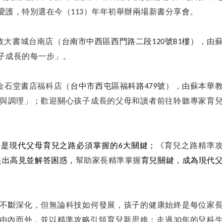
愛護，特別選在今（113）年年初舉辦兩場新書分享會。
0假政大書城台南店（
台南市中西區西門路二段120號B1樓
），由
子成長的每一步」。
0假金石堂書店福科店（
台中市西屯區福科路479號
），由蘇本華
與調理」；歡迎關心孩子成長的父母和讀者前往聆聽專家育
是現代父母育兒之路必須掌握的6大關鍵；
《育兒之路精準
提出高見並解答困惑，
幫助家長精準掌握
育兒關鍵，
成為現代
不斷深化，但無論科技如何發展，孩子的健康始終是每位家
由內而外，並以精準攻略引領育兒新思維；走過30年的兒科