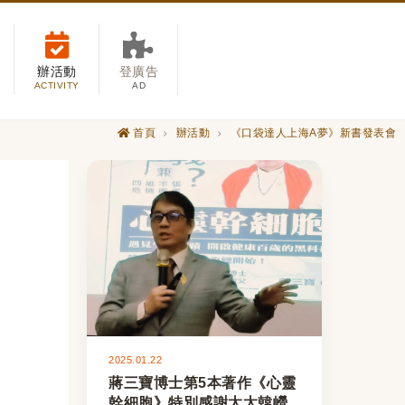
辦活動
登廣告
ACTIVITY
AD
首頁
辦活動
《口袋達人上海A夢》新書發表會
2025.01.22
蔣三寶博士第5本著作《心靈
幹細胞》特別感謝太太韓巆