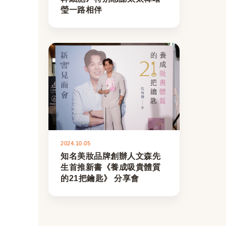
瑩一路相伴
2024.10.05
知名美妝品牌創辦人文森先
生首推新書《養成吸貴體質
的21把鑰匙》 分享會