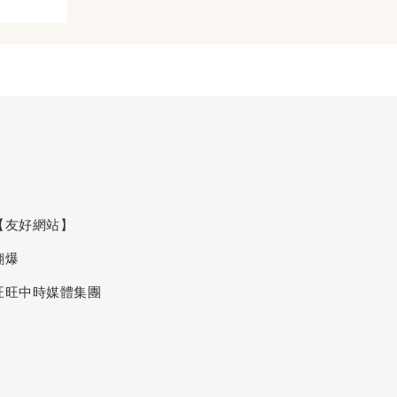
【友好網站】
翻爆
旺旺中時媒體集團