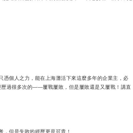
？
只憑個人之力，能在上海灘活下來這麼多年的企業主，必
都經歷過很多次的——屢戰屢敗，但是屢敗還是又屢戰！講直
考，但是失敗的經歷更是可貴！