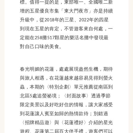
標。值得一提的是，東部唯一、全國唯二新
增的五星優良市集「東大門夜市」亦是持續
升級中，從
年的三星、
年的四星
2018
2022
到現在五星的肯定，不管遊客來自何處，一
定能在
攤
顆星的樂活名攤中發現最
258
517
對自己口味的美食。
春光明媚的花蓮，處處展現盎然生機，期待
與旅人相遇，在花蓮越來越容易見得到螢火
蟲，本期的〈特別企劃〉單元推薦從南區到
北區
處追螢祕境；〈封面故事〉透過季節
5
限定美景以及好吃好住的情報，讓大家感受
到花蓮讓人賓至如歸的熱情款待；別錯過
〈招牌精品遊〉與〈花蓮禮好〉介紹的星光
遊程、花蓮第二屆百大伴手禮，遊客們可以