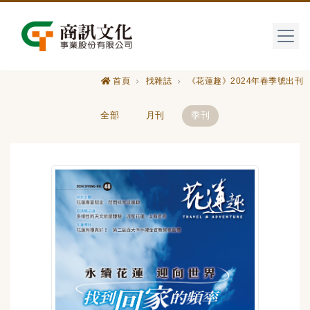
首頁
找雜誌
《花蓮趣》2024年春季號出刊
全部
月刊
季刊