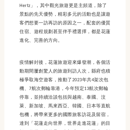
」，其中觀光旅遊更是主頻道，除了
Hertz
景點的先天優勢，精彩多元的活動也是讓遊
客們想要一訪再訪的原因之一，配套的優質
住宿、遊程規劃甚至伴手禮選擇，都是花蓮
進化、完善的方向。
疫情解封後，花蓮旅遊迎來爆發潮，各個活
動期間屢創驚人的旅遊到訪人次，縣府也積
極爭取海空遊客，推動了
年共
架次包
2023
4
機、
航次郵輪靠港，今年預定
航次郵輪
7
13
停靠，並持續洽談包括與越南、泰國、汶
萊、新加坡、馬來西亞、韓國、日本等直航
包機，將帶來更多的國際旅客訪花及留宿，
達到「花蓮走向世界，世界走進花蓮」的目