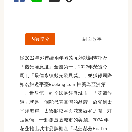
內容簡介
封面故事
從
年起連續兩年被遠見雜誌調查評為
2022
「觀光滿意度」全國第一，
年榮獲今
2023
周刊「最佳永續觀光發展獎」，並獲得國際
知名旅遊平臺
推薦為亞洲第
Booking.com
一、世界第二的全球最好客城市，「花蓮旅
遊」就是一個能代表臺灣的品牌，旅客到太
平洋海岸、太魯閣峽谷與花東縱谷之間，駐
足回憶，一起創造這城市的美麗。
年
2024
花蓮推出城市品牌概念「花蓮赫茲
Hualien