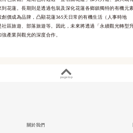
來到花蓮。長期則是透過包裝及深化花蓮各鄉鎮獨特的有機元
素
創價
成為品牌，凸顯花蓮
天日常的有機生活（人事時地
365
是
社區旅遊、部落旅遊等
。因此，未來將透過
「永續觀光轉型
加強產業與觀光的深度合作。
pagetop
關於我們