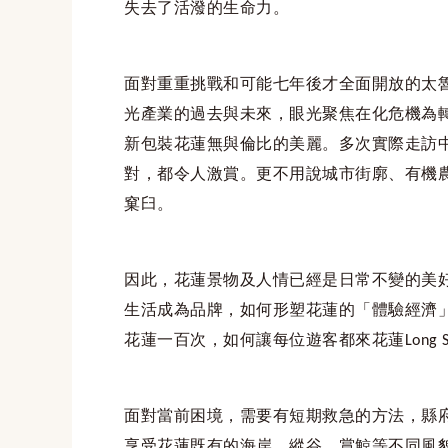
失去了活潑的生命力。
面對重重挑戰和可能七年後才全面開放的太
光產業的過去與未來，眼光聚焦在化危機為
新包裝花蓮無與倫比的美麗。多次實際走訪
對，都令人激賞。更不用說城市街廓、有機
窠臼。
因此，花蓮景物及人情已經是日常不變的美
生活
成為品牌，如何形塑花蓮的
「體驗經濟
花蓮一百次，如何讓每位遊客都來花蓮
Long 
面對當前困境，需要有
短期救急
的方法，縣
享受花蓮既有的海岸、縱谷、賞鯨等不同風