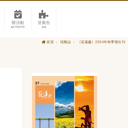
辦活動
登廣告
ACTIVITY
AD
首頁
找雜誌
《花蓮趣》2024年秋季號出刊