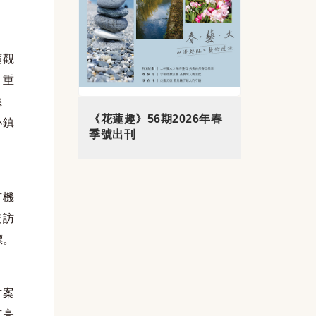
蓮觀
、重
應
《花蓮趣》56期2026年春
小鎮
季號出刊
有機
造訪
標。
方案
有亮