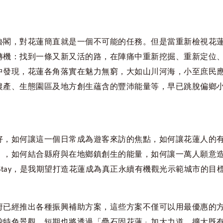
魯閣，對花蓮簡直就是一個不可能的任務。但是當重新檢視花
轉機：找到一條又新又活的路，在陣痛中重新挖掘、重新定位
中發現，花蓮各角落實在魅力無窮，大如山川河海，小至庶民
農產、生態園區及地方創生蘊含的豐沛能量等，早已跳脫偏鄉
好，如何讓這一個
日常
成為遊客來訪的焦點，如何讓花蓮人的
」
，如何結合縣府與在地鄉鎮創生的能量，如何讓一萬人願意
，是我期望打造花蓮成為真正永續
有機觀光
示範城市的目
Stay
府已經推出各種振興補助方案，這些方案不僅可以用最優惠的
貌特色景觀。短期也將透過
「疊石固花蓮」
加大力道、擴大既