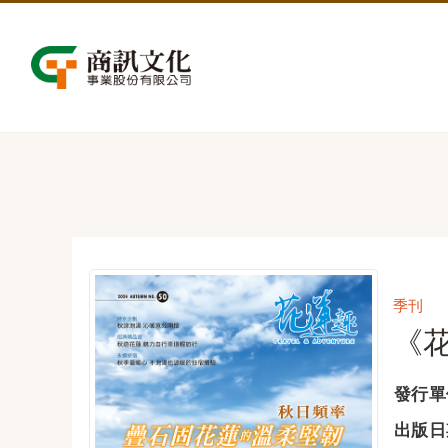
季刊
《花
發行單
出版日