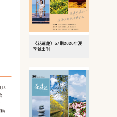
《花蓮趣》57期2026年夏
季號出刊
月
3
讓
恢
頓時