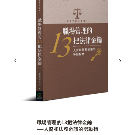
›
‹
職場管理的13把法律金鑰
──人資和法務必讀的勞動指