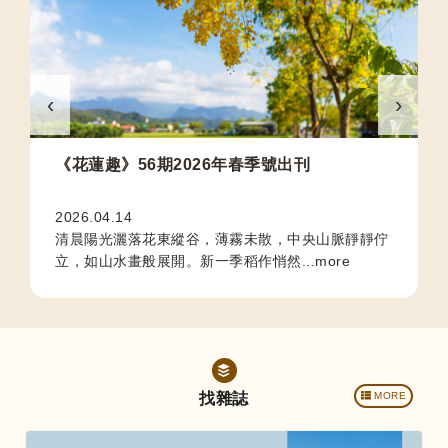
›
‹
《花蓮趣》56期2026年春季號出刊
2026.04.14
清晨陽光灑落花東縱谷，薄霧未散，中央山脈靜靜佇
立，如山水畫般展開。新一季稻作悄然...more
找雜誌
MORE